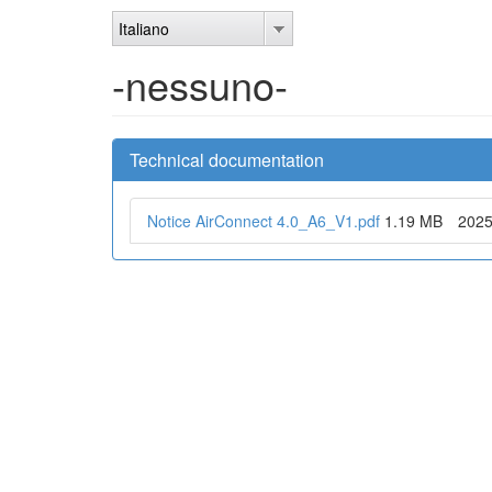
Salta
Italiano
al
contenuto
-nessuno-
principale
Technical documentation
Notice AirConnect 4.0_A6_V1.pdf
1.19 MB
2025