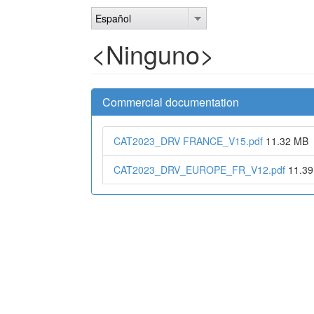
Pasar
Español
al
contenido
<Ninguno>
principal
Commercial documentation
CAT2023_DRV FRANCE_V15.pdf
11.32 MB
CAT2023_DRV_EUROPE_FR_V12.pdf
11.3