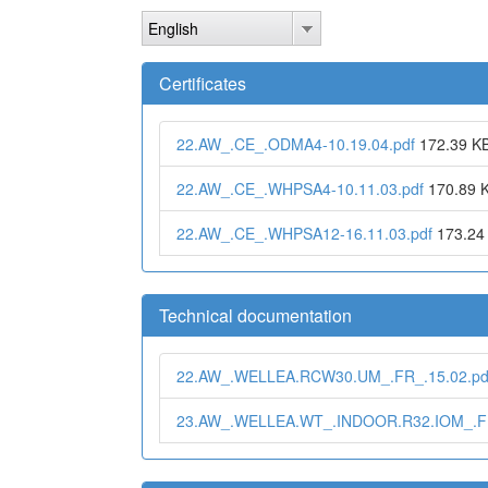
Skip
English
to
main
content
Certificates
22.AW_.CE_.ODMA4-10.19.04.pdf
172.39 K
22.AW_.CE_.WHPSA4-10.11.03.pdf
170.89 
22.AW_.CE_.WHPSA12-16.11.03.pdf
173.24
Technical documentation
22.AW_.WELLEA.RCW30.UM_.FR_.15.02.pd
23.AW_.WELLEA.WT_.INDOOR.R32.IOM_.FR