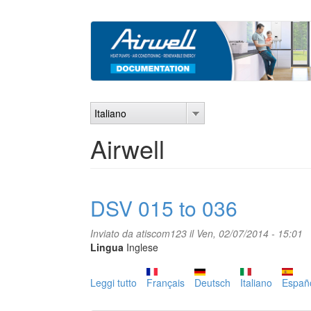
Salta
al
contenuto
principale
Italiano
Airwell
DSV 015 to 036
Inviato da
atiscom123
il Ven, 02/07/2014 - 15:01
Lingua
Inglese
Leggi tutto
su
Français
Deutsch
Italiano
Españ
DSV
015