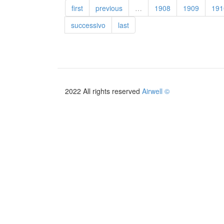
first
previous
…
1908
1909
191
to
036
successivo
last
2022 All rights reserved
Airwell ©