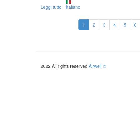
Leggi tutto
su
Italiano
ELEO
M
1
2
3
4
5
6
TFHM
2022 All rights reserved
Airwell ©