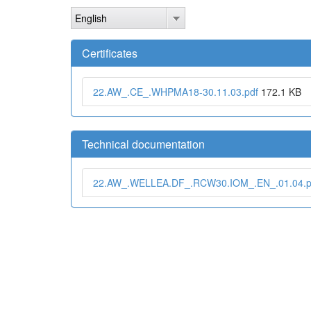
Skip
English
to
main
content
Certificates
22.AW_.CE_.WHPMA18-30.11.03.pdf
172.1 KB
Technical documentation
22.AW_.WELLEA.DF_.RCW30.IOM_.EN_.01.04.p