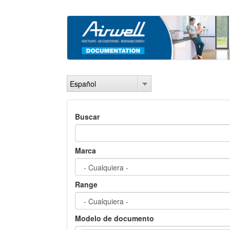
Pasar
al
contenido
principal
Español
Buscar
Marca
Range
Modelo de documento