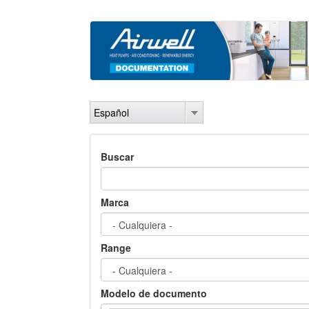
Pasar
al
contenido
principal
Español
Buscar
Marca
Range
Modelo de documento