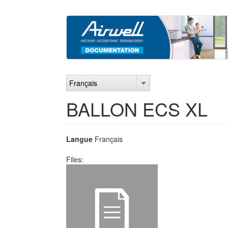
Aller
au
contenu
principal
Français
BALLON ECS XL
Langue
Français
Files: