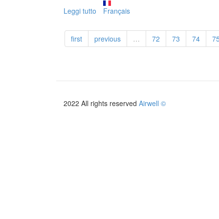
Leggi tutto
su
Français
Guide
pièces
first
previous
…
72
73
74
7
détachées
2022 All rights reserved
Airwell ©