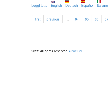
Leggi tutto
su
English
Deutsch
Español
Italiano
WELLEA
M
first
previous
…
64
65
66
6
MT
-
MONOBLOC
2022 All rights reserved
Airwell ©