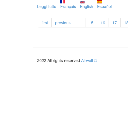
Leggi tutto
su
Français
English
Español
HYDRODUO
first
previous
…
15
16
17
1
2022 All rights reserved
Airwell ©