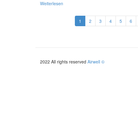
Weiterlesen
über
Catalogue
Italie
1
2
3
4
5
6
2026/2027
2022 All rights reserved
Airwell ©