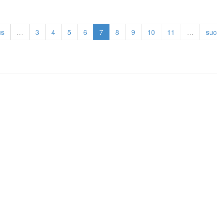
us
…
3
4
5
6
7
8
9
10
11
…
suc