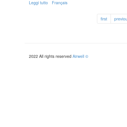
Leggi tutto
su
Français
DDHM
first
previo
2022 All rights reserved
Airwell ©