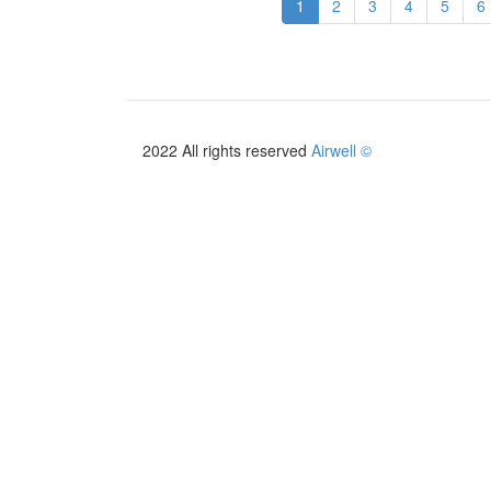
1
2
3
4
5
6
2026/2027
2022 All rights reserved
Airwell ©