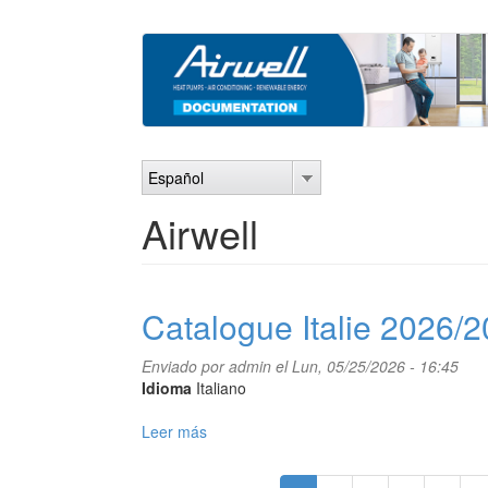
Pasar
al
contenido
principal
Español
Airwell
Catalogue Italie 2026/
Enviado por
admin
el Lun, 05/25/2026 - 16:45
Idioma
Italiano
Leer más
sobre
Catalogue
Italie