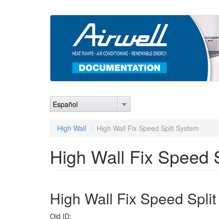
Pasar
al
contenido
principal
Español
High Wall
High Wall Fix Speed Split System
High Wall Fix Speed 
High Wall Fix Speed Spli
Old ID: