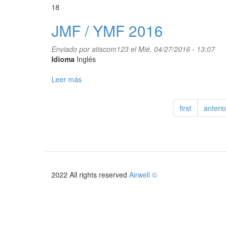
18
JMF / YMF 2016
Enviado por
atiscom123
el Mié, 04/27/2016 - 13:07
Idioma
Inglés
Leer más
sobre
JMF
/
first
anterio
YMF
2016
2022 All rights reserved
Airwell ©