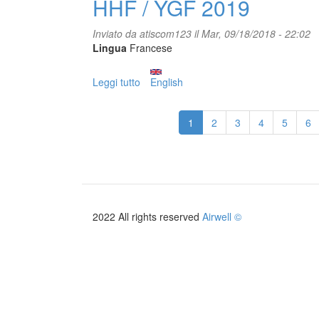
HHF / YGF 2019
Inviato da
atiscom123
il Mar, 09/18/2018 - 22:02
Lingua
Francese
Leggi tutto
su
English
HHF
/
1
2
3
4
5
6
YGF
2019
2022 All rights reserved
Airwell ©