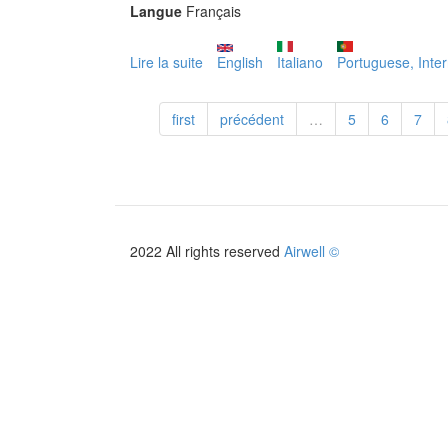
Langue
Français
Lire la suite
de
English
Italiano
Portuguese, Inter
RWV11
first
précédent
…
5
6
7
2022 All rights reserved
Airwell ©