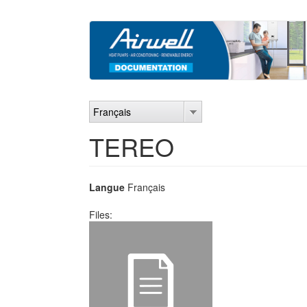
Aller
au
contenu
principal
Français
TEREO
Langue
Français
Files: