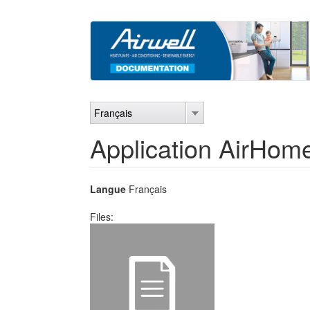
Aller
au
contenu
principal
Français
Application AirHom
Langue
Français
Files: