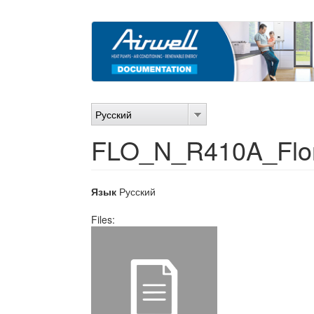
Перейти
к
основному
содержанию
Русский
FLO_N_R410A_Flor
Язык
Русский
Files: